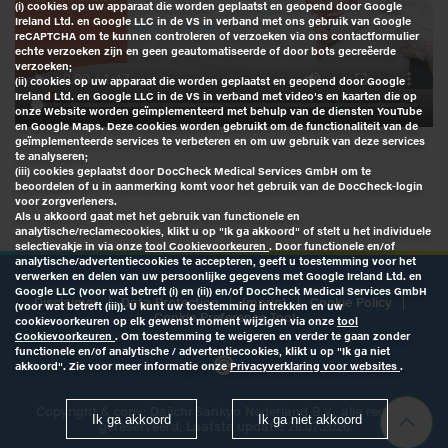
(i) cookies op uw apparaat die worden geplaatst en geopend door Google
Ireland Ltd. en Google LLC in de VS in verband met ons gebruik van Google
reCAPTCHA om te kunnen controleren of verzoeken via ons contactformulier
echte verzoeken zijn en geen geautomatiseerde of door bots gecreëerde
verzoeken;
(ii) cookies op uw apparaat die worden geplaatst en geopend door Google
Ireland Ltd. en Google LLC in de VS in verband met video's en kaarten die op
onze Website worden geïmplementeerd met behulp van de diensten YouTube
en Google Maps. Deze cookies worden gebruikt om de functionaliteit van de
geïmplementeerde services te verbeteren en om uw gebruik van deze services
te analyseren;
(iii) cookies geplaatst door DocCheck Medical Services GmbH om te
beoordelen of u in aanmerking komt voor het gebruik van de DocCheck-login
voor zorgverleners.
Als u akkoord gaat met het gebruik van functionele en
analytische/reclamecookies, klikt u op "Ik ga akkoord" of stelt u het individuele
selectievakje in via onze
tool Cookievoorkeuren
. Door functionele en/of
analytische/advertentiecookies te accepteren, geeft u toestemming voor het
verwerken en delen van uw persoonlijke gegevens met Google Ireland Ltd. en
Google LLC (voor wat betreft (i) en (ii)) en/of DocCheck Medical Services GmbH
Disclaimer
Data Protection
Imprint
Cookie Policy
(voor wat betreft (iii)). U kunt uw toestemming intrekken en uw
Cookie Preference Tool
cookievoorkeuren op elk gewenst moment wijzigen via onze
tool
Cookievoorkeuren
. Om toestemming te weigeren en verder te gaan zonder
functionele en/of analytische / advertentiecookies, klikt u op "Ik ga niet
akkoord". Zie voor meer informatie onze
Privacyverklaring voor websites
.
Copyright & copy;
Daiichi Sankyo Nederland B.V.
, alle rechten
Ik ga akkoord
Ik ga niet akkoord
gereserveerd, Laatste update: 28.07.2026