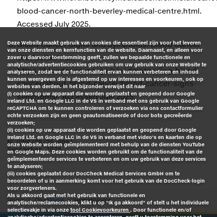
blood-cancer-north-beverley-medical-centre.html.
Accessed July 2025.
Deze Website maakt gebruik van cookies die essentieel zijn voor het leveren
Blood Cancer Signs and Symptoms. Blood Cancer
van onze diensten en kernfuncties van de website. Daarnaast, en alleen voor
UK. Available at:
zover u daarvoor toestemming geeft, zullen we bepaalde functionele en
analytische/advertentiecookies gebruiken om uw gebruik van onze Website te
https://bloodcancer.org.uk/understanding-blood-
analyseren, zodat we de functionaliteit ervan kunnen verbeteren en inhoud
kunnen weergeven die is afgestemd op uw interesses en voorkeuren, ook op
cancer/about-blood-cancer/blood-cancer-signs-
websites van derden. In het bijzonder verwijst dit naar
(i) cookies op uw apparaat die worden geplaatst en geopend door Google
symptoms/. Accessed July 2025.
Ireland Ltd. en Google LLC in de VS in verband met ons gebruik van Google
reCAPTCHA om te kunnen controleren of verzoeken via ons contactformulier
echte verzoeken zijn en geen geautomatiseerde of door bots gecreëerde
verzoeken;
(ii) cookies op uw apparaat die worden geplaatst en geopend door Google
Ireland Ltd. en Google LLC in de VS in verband met video's en kaarten die op
NL/ONP/08/25/0004
onze Website worden geïmplementeerd met behulp van de diensten YouTube
September 2025
en Google Maps. Deze cookies worden gebruikt om de functionaliteit van de
geïmplementeerde services te verbeteren en om uw gebruik van deze services
te analyseren;
(iii) cookies geplaatst door DocCheck Medical Services GmbH om te
beoordelen of u in aanmerking komt voor het gebruik van de DocCheck-login
voor zorgverleners.
Als u akkoord gaat met het gebruik van functionele en
Home
Oncologie
Hematologie
analytische/reclamecookies, klikt u op "Ik ga akkoord" of stelt u het individuele
selectievakje in via onze
tool Cookievoorkeuren
. Door functionele en/of