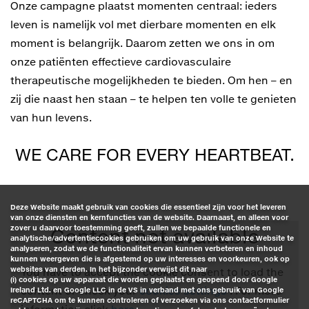
Onze campagne plaatst momenten centraal: ieders
leven is namelijk vol met dierbare momenten en elk
moment is belangrijk. Daarom zetten we ons in om
onze patiënten effectieve cardiovasculaire
therapeutische mogelijkheden te bieden. Om hen – en
zij die naast hen staan – te helpen ten volle te genieten
van hun levens.
WE CARE FOR EVERY HEARTBEAT.
Deze Website maakt gebruik van cookies die essentieel zijn voor het leveren
van onze diensten en kernfuncties van de website. Daarnaast, en alleen voor
zover u daarvoor toestemming geeft, zullen we bepaalde functionele en
Content not available
analytische/advertentiecookies gebruiken om uw gebruik van onze Website te
analyseren, zodat we de functionaliteit ervan kunnen verbeteren en inhoud
kunnen weergeven die is afgestemd op uw interesses en voorkeuren, ook op
websites van derden. In het bijzonder verwijst dit naar
You have to accept the cookie consent to load the
(i) cookies op uw apparaat die worden geplaatst en geopend door Google
content or check your
cookies settings
. For more
Ireland Ltd. en Google LLC in de VS in verband met ons gebruik van Google
reCAPTCHA om te kunnen controleren of verzoeken via ons contactformulier