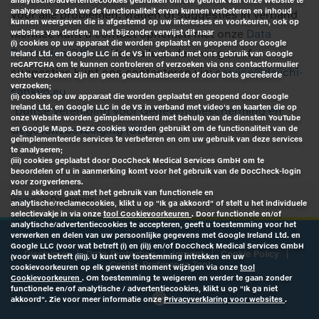
analytische/advertentiecookies gebruiken om uw gebruik van onze Website te
analyseren, zodat we de functionaliteit ervan kunnen verbeteren en inhoud
Voor alle problemen, vragen of suggesties in verband
kunnen weergeven die is afgestemd op uw interesses en voorkeuren, ook op
hiermee kunt u contact opnemen met onze
Data
websites van derden. In het bijzonder verwijst dit naar
(i) cookies op uw apparaat die worden geplaatst en geopend door Google
Protection Officer.
Voor alle andere vragen of
Ireland Ltd. en Google LLC in de VS in verband met ons gebruik van Google
reCAPTCHA om te kunnen controleren of verzoeken via ons contactformulier
suggesties kunt ons contacteren via:
service@daiichi-
echte verzoeken zijn en geen geautomatiseerde of door bots gecreëerde
verzoeken;
sankyo.eu
(ii) cookies op uw apparaat die worden geplaatst en geopend door Google
Ireland Ltd. en Google LLC in de VS in verband met video's en kaarten die op
"
Duitse Vereniging voor Gegevensbescherming en
onze Website worden geïmplementeerd met behulp van de diensten YouTube
Gegevensbeveiliging (GDD)
"
en Google Maps. Deze cookies worden gebruikt om de functionaliteit van de
geïmplementeerde services te verbeteren en om uw gebruik van deze services
te analyseren;
(iii) cookies geplaatst door DocCheck Medical Services GmbH om te
beoordelen of u in aanmerking komt voor het gebruik van de DocCheck-login
voor zorgverleners.
Als u akkoord gaat met het gebruik van functionele en
Home
Disclaimer
analytische/reclamecookies, klikt u op "Ik ga akkoord" of stelt u het individuele
selectievakje in via onze
tool Cookievoorkeuren
. Door functionele en/of
analytische/advertentiecookies te accepteren, geeft u toestemming voor het
verwerken en delen van uw persoonlijke gegevens met Google Ireland Ltd. en
Google LLC (voor wat betreft (i) en (ii)) en/of DocCheck Medical Services GmbH
Disclaimer
Data Protection
Imprint
Cookie Policy
(voor wat betreft (iii)). U kunt uw toestemming intrekken en uw
Cookie Preference Tool
cookievoorkeuren op elk gewenst moment wijzigen via onze
tool
Cookievoorkeuren
. Om toestemming te weigeren en verder te gaan zonder
functionele en/of analytische / advertentiecookies, klikt u op "Ik ga niet
akkoord". Zie voor meer informatie onze
Privacyverklaring voor websites
.